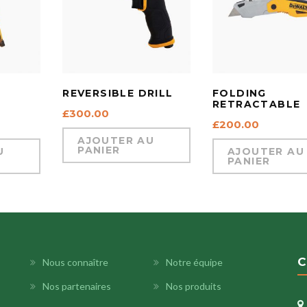
REVERSIBLE DRILL
FOLDING
RETRACTABLE
£
300.00
£
200.00
AJOUTER AU
PANIER
U
AJOUTER AU
PANIER
C
Nous connaître
Notre équipe
Nos partenaires
Nos produits