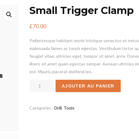
Small Trigger Clamp
£
70.00
Pellentesque habitant morbi tristique senectus et netus
malesuada fames ac turpis egestas. Vestibulum tortor q
feugiat vitae, ultricies eget, tempor sit amet, ante. Done
libero sit amet quam egestas semper. Aenean ultricies mi
est. Mauris placerat eleifend leo.
quantité
AJOUTER AU PANIER
de
Small
Trigger
Catégories :
Drill
,
Tools
Clamp