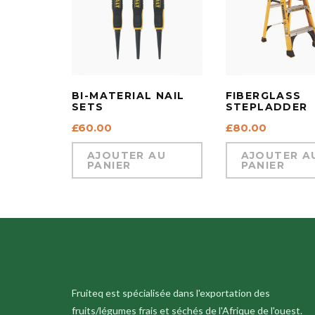
BI-MATERIAL NAIL
FIBERGLASS
SETS
STEPLADDER
£
60.00
£
80.00
AJOUTER AU
AJOUTER A
PANIER
PANIER
Fruiteq est spécialisée dans l'exportation des
fruits/légumes frais et séchés de l'Afrique de l'ouest.