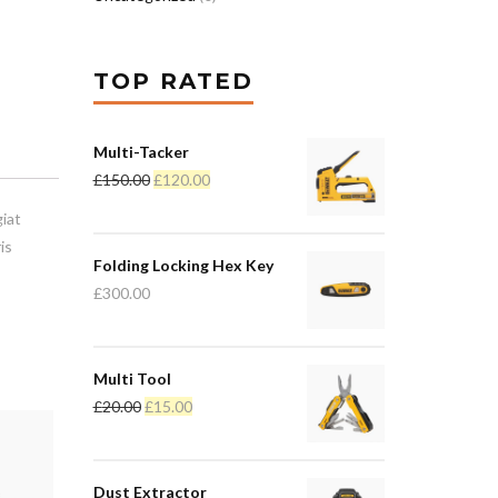
TOP RATED
Multi-Tacker
£
150.00
£
120.00
iat
is
Folding Locking Hex Key
£
300.00
Multi Tool
£
20.00
£
15.00
Dust Extractor