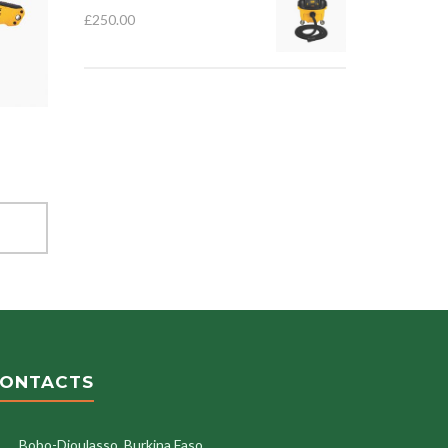
£
250.00
ONTACTS
Bobo-Dioulasso, Burkina Faso.