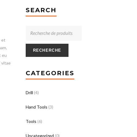
SEARCH
 et
uam,
RECHERCHE
c eu
 vitae
CATEGORIES
Drill
(4)
Hand Tools
(3)
Tools
(6)
Uncategorized
(0)