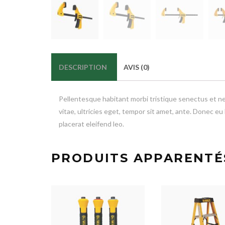
DESCRIPTION
AVIS (0)
Pellentesque habitant morbi tristique senectus et n
vitae, ultricies eget, tempor sit amet, ante. Donec eu
placerat eleifend leo.
PRODUITS APPARENTÉ