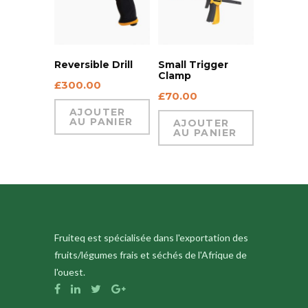
Reversible Drill
Small Trigger
Clamp
£
300.00
£
70.00
AJOUTER
AU PANIER
AJOUTER
AU PANIER
Fruiteq est spécialisée dans l'exportation des
fruits/légumes frais et séchés de l'Afrique de
l'ouest.